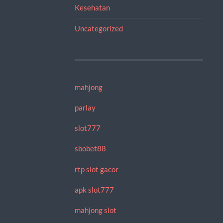
Kesehatan
Uncategorized
mahjong
parlay
slot777
sbobet88
rtp slot gacor
apk slot777
mahjong slot