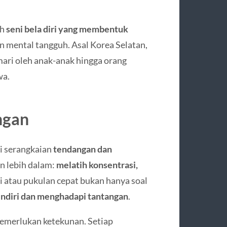
ah
seni bela diri yang membentuk
 mental tangguh. Asal Korea Selatan,
ari oleh anak-anak hingga orang
wa.
ngan
i serangkaian
tendangan dan
an lebih dalam:
melatih konsentrasi,
i atau pukulan cepat bukan hanya soal
endiri dan menghadapi tantangan
.
memerlukan ketekunan. Setiap