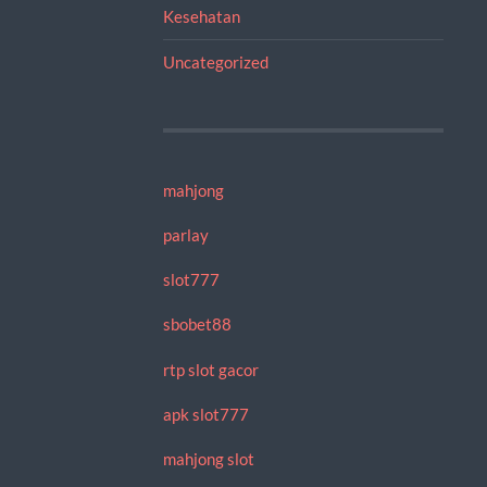
Kesehatan
Uncategorized
mahjong
parlay
slot777
sbobet88
rtp slot gacor
apk slot777
mahjong slot