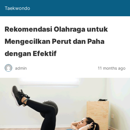
Taekwondo
Rekomendasi Olahraga untuk
Mengecilkan Perut dan Paha
dengan Efektif
admin
11 months ago