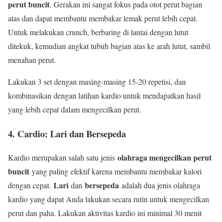
perut buncit
. Gerakan ini sangat fokus pada otot perut bagian
atas dan dapat membantu membakar lemak perut lebih cepat.
Untuk melakukan crunch, berbaring di lantai dengan lutut
ditekuk, kemudian angkat tubuh bagian atas ke arah lutut, sambil
menahan perut.
Lakukan 3 set dengan masing-masing 15-20 repetisi, dan
kombinasikan dengan latihan kardio untuk mendapatkan hasil
yang lebih cepat dalam mengecilkan perut.
4. Cardio: Lari dan Bersepeda
olahraga mengecilkan perut
Kardio merupakan salah satu jenis
buncit
yang paling efektif karena membantu membakar kalori
Lari
bersepeda
dengan cepat.
dan
adalah dua jenis olahraga
kardio yang dapat Anda lakukan secara rutin untuk mengecilkan
perut dan paha. Lakukan aktivitas kardio ini minimal 30 menit